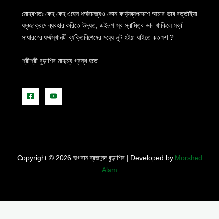
মোহবশতঃ কেহ কেহ এহেন ধর্ম্মরাজ্যেও কোন কার্য্যব্যপদেশে আমার ভাব বর্ত্তাইয়া
যদৃচ্ছাক্রমে ব্যবহার করিতে উদ্যত, এইরূপ স্ব স্বামিত্ব ভাব থাকিলে সর্ব্ব
সাধারণের ধর্ম্মস্থানটী ব্যক্তিবিশেষের মধ্যে লুট হইয়া যাইতে কতক্ষণ ?
শ্রীশ্রী বুড়াশিব মাহাত্ম্য গ্রন্থ হতে
Copyright © 2026 ভগবান ব্রজানন্দ বুড়াশিব | Developed by
Morshed
Alam