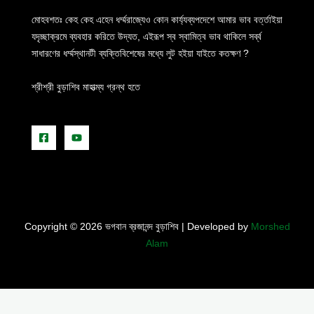
মোহবশতঃ কেহ কেহ এহেন ধর্ম্মরাজ্যেও কোন কার্য্যব্যপদেশে আমার ভাব বর্ত্তাইয়া
যদৃচ্ছাক্রমে ব্যবহার করিতে উদ্যত, এইরূপ স্ব স্বামিত্ব ভাব থাকিলে সর্ব্ব
সাধারণের ধর্ম্মস্থানটী ব্যক্তিবিশেষের মধ্যে লুট হইয়া যাইতে কতক্ষণ ?
শ্রীশ্রী বুড়াশিব মাহাত্ম্য গ্রন্থ হতে
Copyright © 2026 ভগবান ব্রজানন্দ বুড়াশিব | Developed by
Morshed
Alam